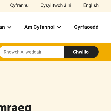
Cyfrannu
Cysylltwch â ni
English
an
Am Cyfannol
Gyrfaoedd
Chwilio
Chwilio
Am:
ymraeg