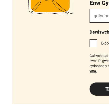
Enw Cy
Dewiswch 
E-bo
Gallwch dad-
ewch i'n gwe
cydnabod y b
yma.
T