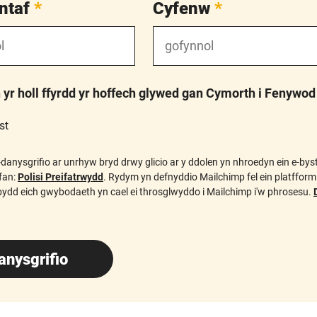
ntaf
*
Cyfenw
*
yr holl ffyrdd yr hoffech glywed gan Cymorth i Fenywod
st
danysgrifio ar unrhyw bryd drwy glicio ar y ddolen yn nhroedyn ein e-bys
fan:
Polisi Preifatrwydd
. Rydym yn defnyddio Mailchimp fel ein platfform 
ydd eich gwybodaeth yn cael ei throsglwyddo i Mailchimp i'w phrosesu.
anysgrifio