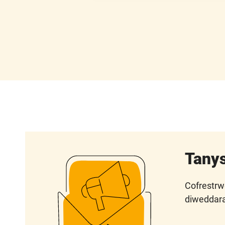
Tanys
Cofrestrw
diweddara