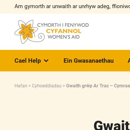
Am gymorth ar unwaith ar unrhyw adeg, ffioniwc
Cael Help
Ein Gwasanaethau
Hafan
>
Cyhoeddiadau
>
Gwaith grŵp Ar Trac – Cymra
Gwait