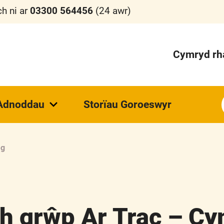
h ni ar
03300 564456
(24 awr)
Cymryd rh
Adnoddau
Storïau Goroeswyr
eg
h grŵp Ar Trac – C