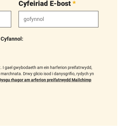
Cyfeiriad E-bost
*
 Cyfannol:
t. I gael gwybodaeth am ein harferion preifatrwydd,
marchnata. Drwy glicio isod i danysgrifio, rydych yn
Dysgu rhagor am arferion preifatrwydd Mailchimp