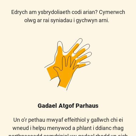
Edrych am ysbrydoliaeth codi arian?
Cymerwch
olwg ar rai syniadau i gychwyn arni.
Gadael Atgof Parhaus
Un o’r pethau mwyaf effeithiol y gallwch chi ei
wneud i helpu menywod a phlant i ddianc rhag