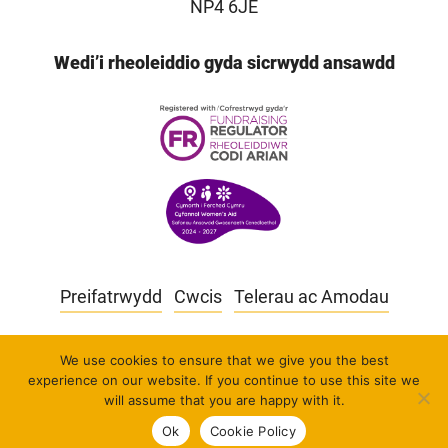
NP4 6JE
Wedi’i rheoleiddio gyda sicrwydd ansawdd
Preifatrwydd
Cwcis
Telerau ac Amodau
Mae Cymorth i Fenywod Cyfannol yn elusen
We use cookies to ensure that we give you the best
gofrestredig yng Nghymru a Lloegr, rhif cofrestru
experience on our website. If you continue to use this site we
will assume that you are happy with it.
dewislen
1045890
Ok
Cookie Policy