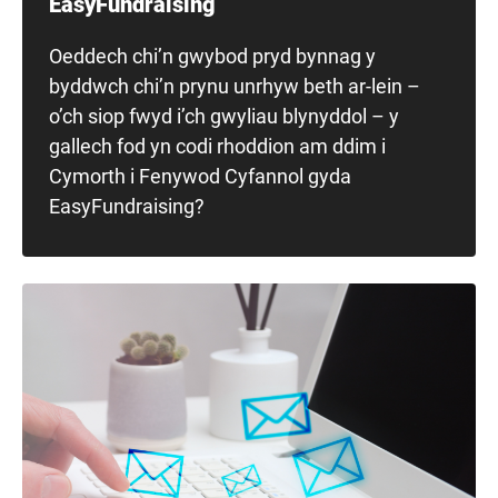
EasyFundraising
Oeddech chi’n gwybod pryd bynnag y
byddwch chi’n prynu unrhyw beth ar-lein –
o’ch siop fwyd i’ch gwyliau blynyddol – y
gallech fod yn codi rhoddion am ddim i
Cymorth i Fenywod Cyfannol gyda
EasyFundraising
?