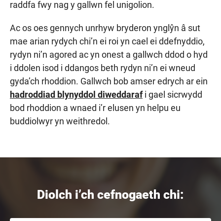
raddfa fwy nag y gallwn fel unigolion.
Ac os oes gennych unrhyw bryderon ynglŷn â sut
mae arian rydych chi’n ei roi yn cael ei ddefnyddio,
rydyn ni’n agored ac yn onest a gallwch ddod o hyd
i ddolen isod i ddangos beth rydyn ni’n ei wneud
gyda’ch rhoddion. Gallwch bob amser edrych ar ein
hadroddiad blynyddol diweddaraf
i gael sicrwydd
bod rhoddion a wnaed i’r elusen yn helpu eu
buddiolwyr yn weithredol.
Diolch i’ch cefnogaeth chi: