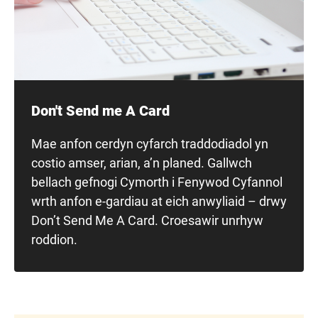
Don't Send me A Card
Mae anfon cerdyn cyfarch traddodiadol yn
costio amser, arian, a’n planed.
Gallwch
bellach gefnogi Cymorth i Fenywod Cyfannol
wrth anfon e-gardiau at eich anwyliaid – drwy
Don’t
Send
Me
A
Card
.
Croesawir unrhyw
roddion.