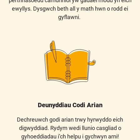
perthnasoedd
camdriniol
yw gadael rhodd yn eich
ewyllys.
Dysgwch beth all y math hwn o rodd ei
gyflawni.
Deunyddiau Codi Arian
Dechreuwch godi arian trwy hyrwyddo eich
digwyddiad. Rydym wedi llunio casgliad o
gyhoeddiadau i’ch helpu i gychwyn arni!