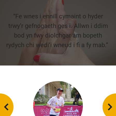
“Fe wnes i ennill cymaint o hyder
trwy’r gefnogaeth ges i.
Allwn i ddim
bod yn fwy diolchgar am bopeth
rydych chi wedi’i wneud i fi a fy mab.”