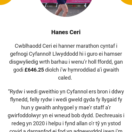
Hanes Ceri
Cwblhaodd Ceri ei hanner marathon cyntaf i
gefnogi Cyfannol! Llwyddodd hi i guro ei hamser
disgwyliedig wrth barhau i wenu’r holl ffordd, gan
godi
£646.25
diolch i’w hymroddiad a’i gwaith
caled.
“Rydw i wedi gweithio yn Cyfannol ers bron i ddwy
flynedd, felly rydw i wedi gweld gyda fy llygaid fy
hun y gwaith anhygoel y mae’r staff a’r
gwirfoddolwyr yn ei wneud bob dydd. Dechreuais i
redeg yn 2020 i helpu i fynd allan o’r tŷ yn ystod
covid a darganfod ei fod yn adnewyddol iawn i’m