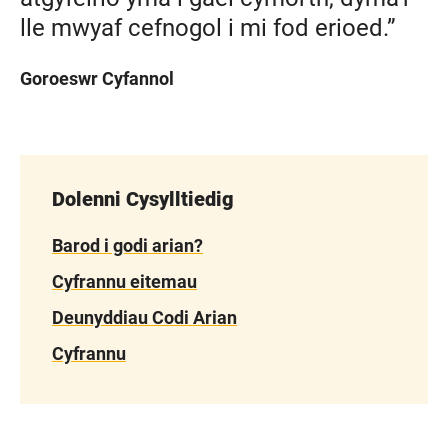
lle mwyaf cefnogol i mi fod erioed.”
Goroeswr Cyfannol
Dolenni Cysylltiedig
Barod i godi arian?
Cyfrannu eitemau
Deunyddiau Codi Arian
Cyfrannu