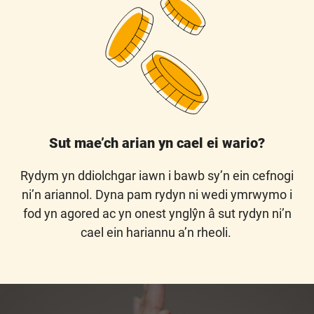
Sut mae’ch arian yn cael ei wario?
Rydym yn ddiolchgar iawn i bawb sy’n ein cefnogi
ni’n ariannol.
Dyna pam rydyn ni wedi ymrwymo i
fod yn agored ac yn onest ynglŷn â sut rydyn ni’n
cael ein hariannu a’n rheoli.