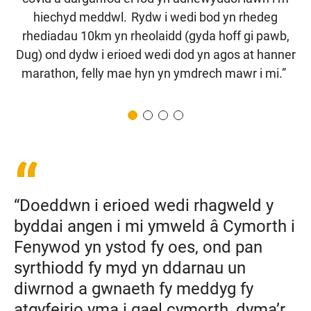
hiechyd meddwl. Rydw i wedi bod yn rhedeg
rhediadau 10km yn rheolaidd (gyda hoff gi pawb,
Dug) ond dydw i erioed wedi dod yn agos at hanner
marathon, felly mae hyn yn ymdrech mawr i mi.”
“Doeddwn i erioed wedi rhagweld y
byddai angen i mi ymweld â Cymorth i
Fenywod yn ystod fy oes, ond pan
syrthiodd fy myd yn ddarnau un
diwrnod a gwnaeth fy meddyg fy
atgyfeirio
yma i gael cymorth, dyma’r