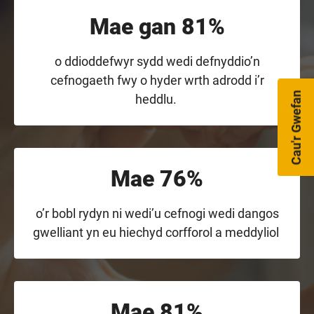
Mae gan 81%
o ddioddefwyr sydd wedi defnyddio’n
cefnogaeth fwy o hyder wrth adrodd i’r
Cau'r Gwefan
heddlu.
Mae 76%
o’r bobl rydyn ni wedi’u cefnogi wedi dangos
gwelliant yn eu hiechyd corfforol a meddyliol
Mae 81%