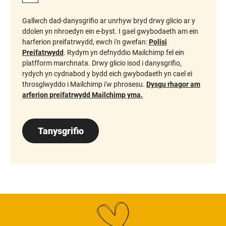
Gallwch dad-danysgrifio ar unrhyw bryd drwy glicio ar y
ddolen yn nhroedyn ein e-byst. I gael gwybodaeth am ein
harferion preifatrwydd, ewch i'n gwefan:
Polisi
Preifatrwydd
. Rydym yn defnyddio Mailchimp fel ein
platfform marchnata. Drwy glicio isod i danysgrifio,
rydych yn cydnabod y bydd eich gwybodaeth yn cael ei
throsglwyddo i Mailchimp i'w phrosesu.
Dysgu rhagor am
arferion preifatrwydd Mailchimp yma.
Tanysgrifio