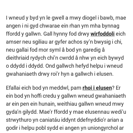
I wneud y byd yn le gwell a mwy diogel i bawb, mae
angen i ni gyd chwarae ein rhan ym mha bynnag
ffordd y gallwn. Gall hynny fod drwy
wirfoddoli
eich
amser neu sgiliau ar gyfer achos sy’n bwysig i chi,
neu gallai fod mor syml â bod yn garedig â
dieithriaid rydych chi’n cwrdd â nhw yn eich bywyd
o ddydd i ddydd. Ond gallwch hefyd helpu i wneud
gwahaniaeth drwy roi’r hyn a gallwch i elusen.
Efallai eich bod yn meddwl, pam
rhoi i elusen
? Er
ein bod yn hoffi credu y gallwn wneud gwahaniaeth
ar ein pen ein hunain, weithiau gallwn wneud mwy
gyda’n gilydd. Mae’r ffordd y mae elusennau wedi’u
strwythuro yn caniatáu iddynt ddefnyddio’r arian a
godir i helpu pobl sydd ei angen yn uniongyrchol ar