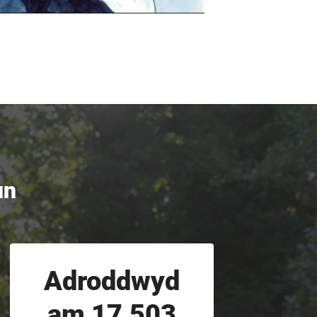
Mute
Settings
un
Adroddwyd
am 17,503