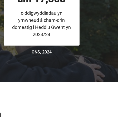
o ddigwyddiadau yn
ymwneud â cham-drin
domestig i Heddlu Gwent yn
2023/24
ONS, 2024
h