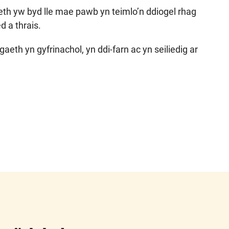
eth yw byd lle mae pawb yn teimlo’n ddiogel rhag
d a thrais.
aeth yn gyfrinachol, yn ddi-farn ac yn seiliedig ar