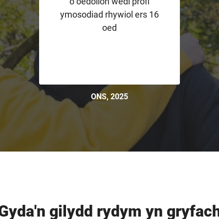
o oedolion wedi profi
ymosodiad rhywiol ers 16
oed
ONS, 2025
Gyda'n gilydd rydym yn gryfac