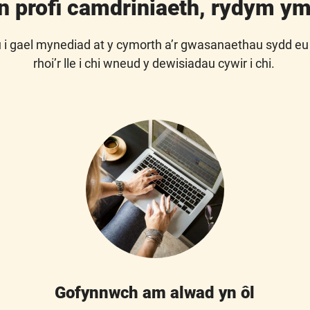
n profi camdriniaeth, rydym yma
 i gael mynediad at y cymorth a’r gwasanaethau sydd eu
rhoi’r lle i chi wneud y dewisiadau cywir i chi.
Gofynnwch am alwad yn ôl