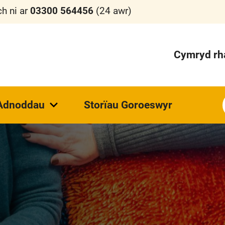
h ni ar
03300 564456
(24 awr)
Cymryd rh
Adnoddau
Storïau Goroeswyr