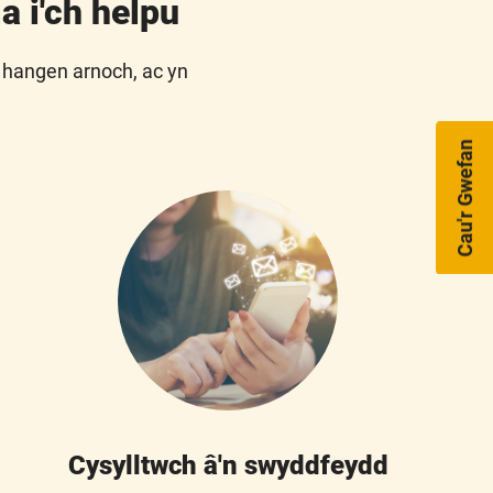
 i'ch helpu
 hangen arnoch, ac yn
Cau'r Gwefan
Cysylltwch â'n swyddfeydd