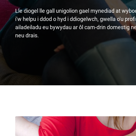
Lle diogel lle gall unigolion gael mynediad at wy
i'w helpu i ddod o hyd i ddiogelwch, gwella o'u pro
ailadeiladu eu bywydau ar ôl cam-drin domestig ne
neu drais.