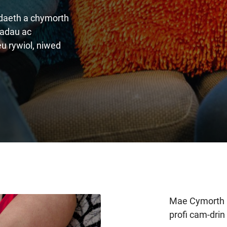
bodaeth a chymorth
fiadau ac
u rywiol, niwed
Mae Cymorth i
profi cam-drin