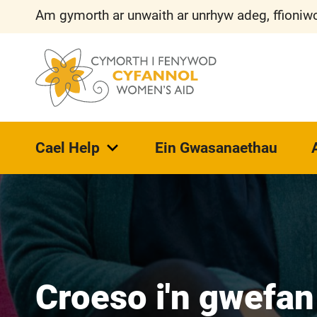
Am gymorth ar unwaith ar unrhyw adeg, ffioniwc
Cael Help
Ein Gwasanaethau
Croeso i'n gwefan