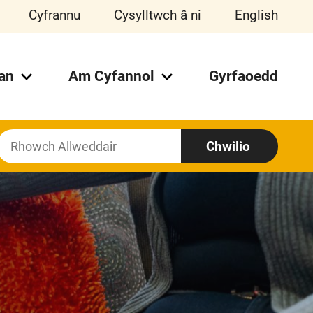
Cyfrannu
Cysylltwch â ni
English
an
Am Cyfannol
Gyrfaoedd
Chwilio
Chwilio
Am: