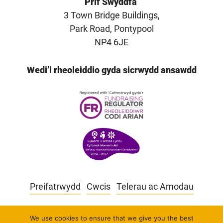
Prif Swyddfa
3 Town Bridge Buildings,
Park Road, Pontypool
NP4 6JE
Wedi’i rheoleiddio gyda sicrwydd ansawdd
Preifatrwydd
Cwcis
Telerau ac Amodau
Mae Cymorth i Fenywod Cyfannol yn elusen
We use cookies to ensure that we give you the best