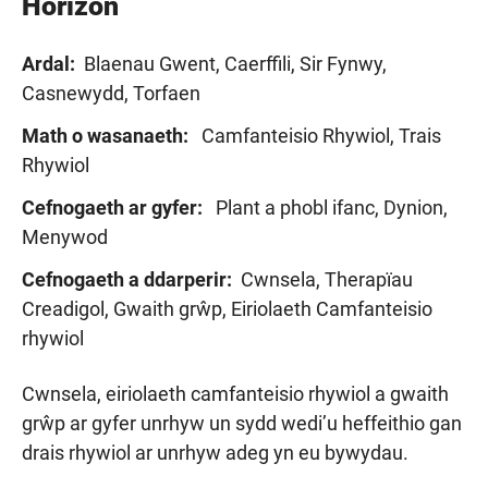
Horizon
Ardal:
Blaenau Gwent, Caerffili, Sir Fynwy,
Casnewydd, Torfaen
Math o wasanaeth:
Camfanteisio Rhywiol, Trais
Rhywiol
Cefnogaeth ar gyfer:
Plant a phobl ifanc, Dynion,
Menywod
Cefnogaeth a ddarperir:
Cwnsela, Therapïau
Creadigol, Gwaith grŵp, Eiriolaeth Camfanteisio
rhywiol
Cwnsela, eiriolaeth camfanteisio rhywiol a gwaith
grŵp ar gyfer unrhyw un sydd wedi’u heffeithio gan
drais rhywiol ar unrhyw adeg yn eu bywydau.