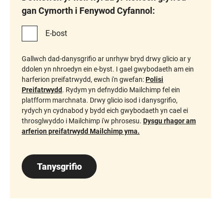
gan Cymorth i Fenywod Cyfannol:
E-bost
Gallwch dad-danysgrifio ar unrhyw bryd drwy glicio ar y
ddolen yn nhroedyn ein e-byst. I gael gwybodaeth am ein
harferion preifatrwydd, ewch i'n gwefan:
Polisi
Preifatrwydd
. Rydym yn defnyddio Mailchimp fel ein
platfform marchnata. Drwy glicio isod i danysgrifio,
rydych yn cydnabod y bydd eich gwybodaeth yn cael ei
throsglwyddo i Mailchimp i'w phrosesu.
Dysgu rhagor am
arferion preifatrwydd Mailchimp yma.
Tanysgrifio