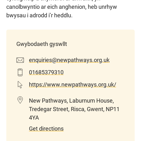
canolbwyntio ar eich anghenion, heb unrhyw
bwysau i adrodd i’r heddlu.
Gwybodaeth gyswllt
enquiries@newpathways.org.uk
01685379310
https://www.newpathways.org.uk/
New Pathways, Laburnum House,
Tredegar Street, Risca, Gwent, NP11
4YA
Get directions