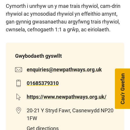
Cymorth i unrhyw un y mae trais rhywiol, cam-drin
rhywiol ac ymosodiad rhywiol yn effeithio arnynt,
gan gynnig gwasanaethau argyfwng trais rhywiol,
cwnsela, cefnogaeth 1:1 a grŵp, ac eiriolaeth.
Gwybodaeth gyswllt
enquiries@newpathways.org.uk
Cau'r Gwefan
01685379310
https://www.newpathways.org.uk/
20-21 Y Stryd Fawr, Casnewydd NP20
1FW
Get directions