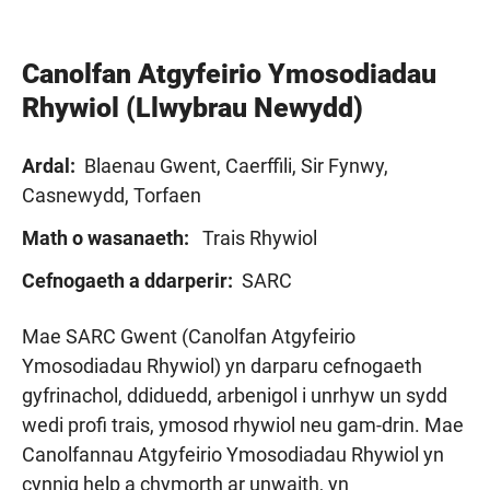
Canolfan Atgyfeirio Ymosodiadau
Rhywiol (Llwybrau Newydd)
Ardal:
Blaenau Gwent, Caerffili, Sir Fynwy,
Casnewydd, Torfaen
Math o wasanaeth:
Trais Rhywiol
Cefnogaeth a ddarperir:
SARC
Mae SARC Gwent (Canolfan
Atgyfeirio
Ymosodiadau Rhywiol) yn darparu cefnogaeth
gyfrinachol, ddiduedd, arbenigol i unrhyw un sydd
wedi profi trais, ymosod rhywiol neu gam-drin.
Mae
Canolfannau
Atgyfeirio
Ymosodiadau Rhywiol yn
cynnig help a chymorth ar unwaith, yn