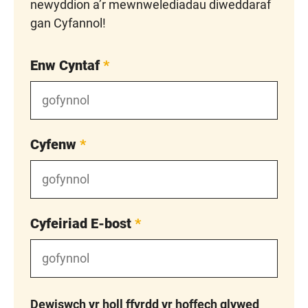
newyddion a’r mewnwelediadau diweddaraf
gan Cyfannol!
Enw Cyntaf
*
Cyfenw
*
Cyfeiriad E-bost
*
Dewiswch yr holl ffyrdd yr hoffech glywed