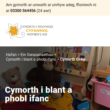
Am gymorth ar unwaith ar unrhyw adeg, ffioniwch ni
ar
03300 564456
(24 awr)
Hafan
>
Ein Gwasanaethau
>
Cymorth i blant a phobl ifanc
>
Cymorth Grŵp
Cymorth i blant a
phobl ifanc