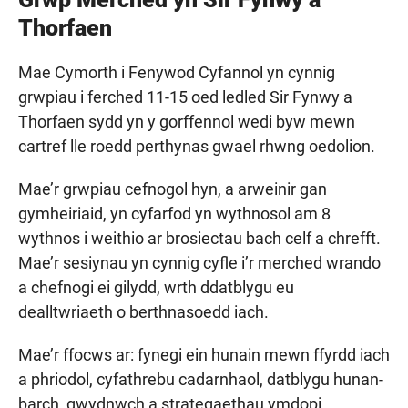
Thorfaen
Mae Cymorth i Fenywod Cyfannol yn cynnig
grwpiau i ferched 11-15 oed ledled Sir Fynwy a
Thorfaen sydd yn y gorffennol wedi byw mewn
cartref lle roedd perthynas gwael rhwng oedolion.
Mae’r grwpiau cefnogol hyn, a arweinir gan
gymheiriaid, yn cyfarfod yn wythnosol am 8
wythnos i weithio ar brosiectau bach celf a chrefft.
Mae’r sesiynau yn cynnig cyfle i’r merched wrando
a chefnogi ei gilydd, wrth ddatblygu eu
dealltwriaeth o berthnasoedd iach.
Mae’r ffocws ar: fynegi ein hunain mewn ffyrdd iach
a phriodol, cyfathrebu cadarnhaol, datblygu hunan-
barch, gwydnwch a strategaethau ymdopi.