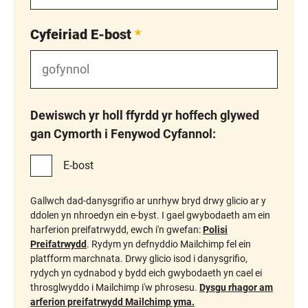
Cyfeiriad E-bost
*
Dewiswch yr holl ffyrdd yr hoffech glywed
gan Cymorth i Fenywod Cyfannol:
E-bost
Gallwch dad-danysgrifio ar unrhyw bryd drwy glicio ar y
ddolen yn nhroedyn ein e-byst. I gael gwybodaeth am ein
harferion preifatrwydd, ewch i'n gwefan:
Polisi
Preifatrwydd
. Rydym yn defnyddio Mailchimp fel ein
platfform marchnata. Drwy glicio isod i danysgrifio,
rydych yn cydnabod y bydd eich gwybodaeth yn cael ei
throsglwyddo i Mailchimp i'w phrosesu.
Dysgu rhagor am
arferion preifatrwydd Mailchimp yma.