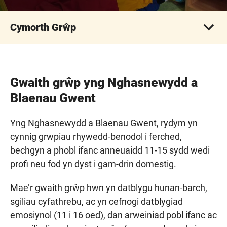
Cymorth Grŵp
Gwaith grŵp yng Nghasnewydd a
Blaenau Gwent
Yng Nghasnewydd a Blaenau Gwent, rydym yn
cynnig grwpiau rhywedd-benodol i ferched,
bechgyn a phobl ifanc anneuaidd 11-15 sydd wedi
profi neu fod yn dyst i gam-drin domestig.
Mae’r gwaith grŵp hwn yn datblygu hunan-barch,
sgiliau cyfathrebu, ac yn cefnogi datblygiad
emosiynol (11 i 16 oed), dan arweiniad pobl ifanc ac