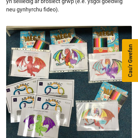
yn seiliedig ar brosiect grŵp (e.e. ysgol goedwig
neu gynhyrchu fideo).
Cau'r Gwefan