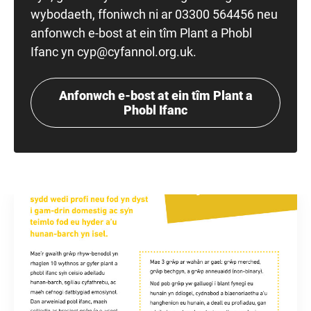
wybodaeth, ffoniwch ni ar 03300 564456 neu
anfonwch e-bost at ein tîm Plant a Phobl
Ifanc yn cyp@cyfannol.org.uk.
Anfonwch e-bost at ein tîm Plant a
Phobl Ifanc