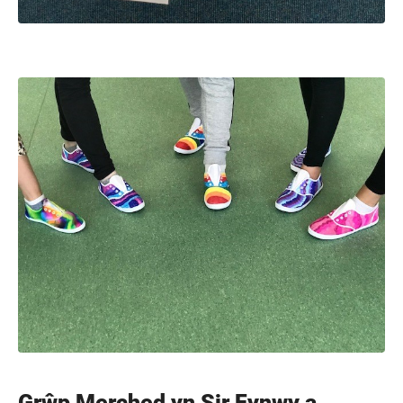
Grŵp Merched yn Sir Fynwy a