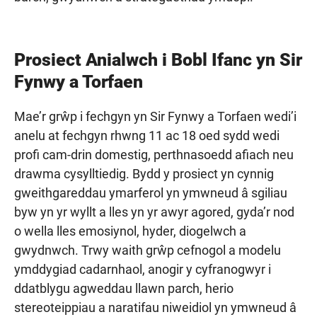
Prosiect Anialwch i Bobl Ifanc yn Sir
Fynwy a Torfaen
Mae’r grŵp i fechgyn yn Sir Fynwy a Torfaen wedi’i
anelu at fechgyn rhwng 11 ac 18 oed sydd wedi
profi cam-drin domestig, perthnasoedd afiach neu
drawma cysylltiedig. Bydd y prosiect yn cynnig
gweithgareddau ymarferol yn ymwneud â sgiliau
byw yn yr wyllt a lles yn yr awyr agored, gyda’r nod
o wella lles emosiynol, hyder, diogelwch a
gwydnwch. Trwy waith grŵp cefnogol a modelu
ymddygiad cadarnhaol, anogir y cyfranogwyr i
ddatblygu agweddau llawn parch, herio
stereoteippiau a naratifau niweidiol yn ymwneud â