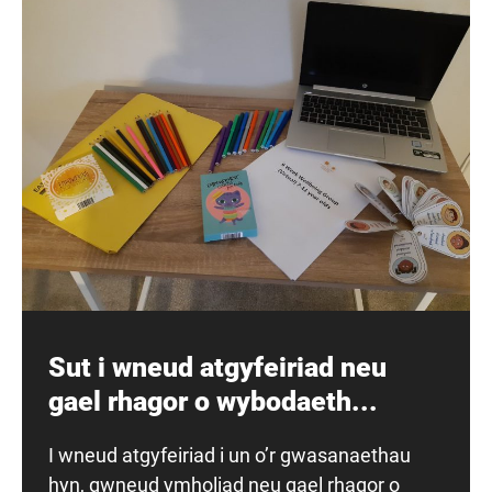
Sut i wneud atgyfeiriad neu
gael rhagor o wybodaeth...
I wneud atgyfeiriad i un o’r gwasanaethau
hyn, gwneud ymholiad neu gael rhagor o